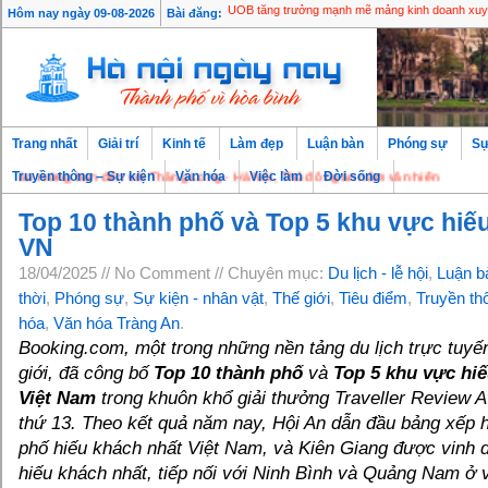
Hôm nay ngày 09-08-2026
Bài đăng:
UOB tăng trưởng mạnh mẽ mảng kinh doanh xuyê
Trang nhất
Giải trí
Kinh tế
Làm đẹp
Luận bàn
Phóng sự
Sự
ừng bạn đến với Thăng Long - Hà Nội, Thủ đô ngàn năm văn hiến
Truyền thông – Sự kiện
Văn hóa
Việc làm
Đời sống
Top 10 thành phố và Top 5 khu vực hiế
VN
18/04/2025 // No Comment // Chuyên mục:
Du lịch - lễ hội
,
Luận b
thời
,
Phóng sự
,
Sự kiện - nhân vật
,
Thế giới
,
Tiêu điểm
,
Truyền th
hóa
,
Văn hóa Tràng An
.
Booking.com, một trong những nền tảng du lịch trực tuyế
giới, đã công bố
Top 10 thành phố
và
Top 5 khu vực hi
Việt Nam
trong khuôn khổ giải thưởng Traveller Review
thứ 13. Theo kết quả năm nay, Hội An dẫn đầu bảng xếp 
phố hiếu khách nhất Việt Nam, và Kiên Giang được vinh 
hiếu khách nhất, tiếp nối với Ninh Bình và Quảng Nam ở vị