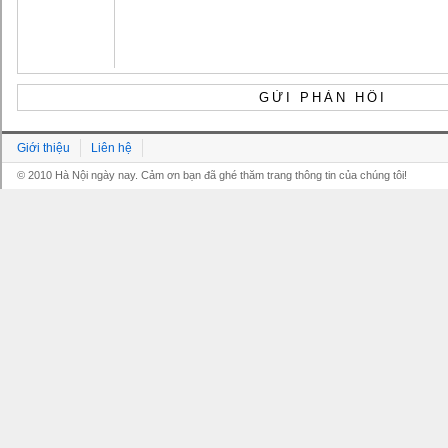
Giới thiệu
Liên hệ
© 2010 Hà Nội ngày nay. Cảm ơn bạn đã ghé thăm trang thông tin của chúng tôi!
Grandpashabet
Grandpashabet
Grandpashabet
Grandpashabet
Grandpashabet
grandpashabet
grandpashabet
marsbahis
grandpashabet
grandpashabet
grandpashabet
giriş
güncel
login
giriş
güncel
giriş
giriş