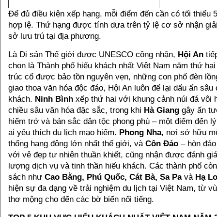
Để đủ điều kiện xếp hạng, mỗi điểm đến cần có tối thiểu 
hợp lệ. Thứ hạng được tính dựa trên tỷ lệ cơ sở nhận giả
sở lưu trú tại địa phương.
Là Di sản Thế giới được UNESCO công nhận,
Hội An
tiế
chọn là Thành phố hiếu khách nhất Việt Nam năm thứ hai l
trúc cổ được bảo tồn nguyên vẹn, những con phố đèn lồn
giao thoa văn hóa độc đáo, Hội An luôn để lại dấu ấn sâu
khách.
Ninh Bình
xếp thứ hai với khung cảnh núi đá vôi 
chiều sâu văn hóa đặc sắc, trong khi
Hà Giang
gây ấn tư
hiểm trở và bản sắc dân tộc phong phú – một điểm đến l
ai yêu thích du lịch mạo hiểm.
Phong Nha
, nơi sở hữu m
thống hang động lớn nhất thế giới, và
Côn Đảo
– hòn đảo 
với vẻ đẹp tư nhiên thuần khiết, cũng nhận được đánh gi
lượng dịch vụ và tinh thần hiếu khách. Các thành phố còn
sách như
Cao Bằng, Phú Quốc, Cát Bà, Sa Pa
và
Hạ L
hiện sự đa dạng về trải nghiệm du lịch tại Việt Nam, từ 
thơ mộng cho đến các bờ biển nổi tiếng.