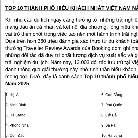
TOP 10 THÀNH PHỐ HIẾU KHÁCH NHẤT VIỆT NAM N
Khi nhu cầu du lịch ngày càng hướng tới những trải nghi
mang dấu ấn cá nhân và kết nối địa phương
,
lòng hiếu kh
vai trò then chốt trong việc tạo nên một hành trình trải n
Dựa trên hơn 360 triệu đánh giá xác thực từ du khách toà
thưởng Traveller Review Awards của Booking.com ghi nhậ
những đối tác đã duy trì chất lượng dịch vụ xuất sắc và
trải nghiệm du lịch. Năm nay, 13.003 đối tác lưu trú tại 
danh thông qua giải thưởng này nhờ tinh thần hiếu khách
mong đợi. Dưới đây là danh sách
Top 10 thành phố hiếu
Nam 2025
:
1. Hội An
6. Cao Bằng
2. Ninh Bình
7. Phú Quốc
3. Hà Giang
8. Cát Bà
4. Phong Nha
9. Sa Pa
5. Côn Đảo
10. Hạ Long