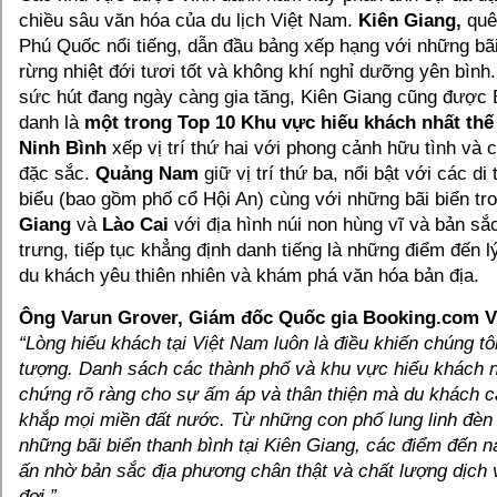
chiều sâu văn hóa của du lịch Việt Nam.
Kiên Giang,
quê
Phú Quốc nổi tiếng, dẫn đầu bảng xếp hạng với những bã
rừng nhiệt đới tươi tốt và không khí nghỉ dưỡng yên bình
sức hút đang ngày càng gia tăng, Kiên Giang cũng được
danh là
một trong Top 10 Khu vực hiếu khách nhất thế
Ninh Bình
xếp vị trí thứ hai với phong cảnh hữu tình và cá
đặc sắc.
Quảng Nam
giữ vị trí thứ ba, nổi bật với các di 
biểu (bao gồm phố cổ Hội An) cùng với những bãi biển tr
Giang
và
Lào Cai
với địa hình núi non hùng vĩ và bản sắ
trưng, tiếp tục khẳng định danh tiếng là những điểm đến 
du khách yêu thiên nhiên và khám phá văn hóa bản địa.
Ông Varun Grover, Giám đốc Quốc gia Booking.com V
“Lòng hiếu khách tại Việt Nam luôn là điều khiến chúng tô
tượng. Danh sách các thành phố và khu vực hiếu khách 
chứng rõ ràng cho sự ấm áp và thân thiện mà du khách 
khắp mọi miền đất nước. Từ những con phố lung linh đèn 
những bãi biển thanh bình tại Kiên Giang, các điểm đến nà
ấn nhờ bản sắc địa phương chân thật và chất lượng dịch
đợi.”