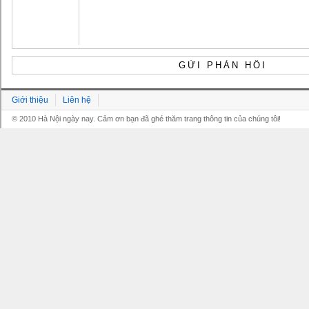
Giới thiệu
Liên hệ
© 2010 Hà Nội ngày nay. Cảm ơn bạn đã ghé thăm trang thông tin của chúng tôi!
Grandpashabet
Grandpashabet
Grandpashabet
Grandpashabet
Grandpashabet
grandpashabet
grandpashabet
marsbahis
canlı
grandpashabet
grandpashabet
grandpashabet
giriş
güncel
login
maç
giriş
güncel
giriş
izle
giriş