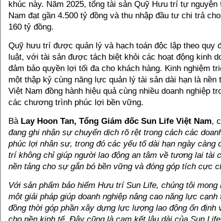
khúc này. Năm 2025, tổng tài sản Quỹ Hưu trí tự nguyện t
Nam đạt gần 4.500 tỷ đồng và thu nhập đầu tư chi trả ch
160 tỷ đồng.
Quỹ hưu trí được quản lý và hạch toán độc lập theo quy 
luật, với tài sản được tách biệt khỏi các hoạt động kinh
đảm bảo quyền lợi tối đa cho khách hàng. Kinh nghiệm tri
một thập kỷ cùng năng lực quản lý tài sản dài hạn là nền 
Việt Nam đồng hành hiệu quả cùng nhiều doanh nghiệp tr
các chương trình phúc lợi bền vững.
Bà
Lay Hoon Tan, Tổng Giám đốc Sun Life Việt Nam
, 
đang ghi nhận sự chuyển dịch rõ rệt trong cách các doanh
phúc lợi nhân sự, trong đó các yếu tố dài hạn ngày càng
trí không chỉ giúp người lao động an tâm về tương lai tài 
nền tảng cho sự gắn bó bền vững và đóng góp tích cực c
Với sản phẩm bảo hiểm Hưu trí Sun Life, chúng tôi mon
một giải pháp giúp doanh nghiệp nâng cao năng lực cạnh 
đồng thời góp phần xây dựng lực lượng lao động ổn định
cho nền kinh tế. Đây cũng là cam kết lâu dài của Sun Life