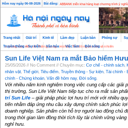
Khai mạc Tuần Lễ Tự Hào Nông Sản Việt
Hôm nay ngày 06-08-2026
Bài đăng:
ABBANK triển khai hàng loạt chương trình ý ngh
Trang nhất
Giải trí
Kinh tế
Làm đẹp
Luận bàn
Phóng sự
Sự
ng bạn đến với Thăng Long - Hà Nội, Thủ đô ngàn năm văn hiến
Truyền thông – Sự kiện
Văn hóa
Việc làm
Đời sống
Sun Life Việt Nam ra mắt Bảo hiểm Hưu 
25/05/2026 // No Comment // Chuyên mục:
Cơ chế - chính sách
,
nhân vật
,
Thế giới
,
Tiêu điểm
,
Truyền thông - Sự kiện
,
Tài chính -
chính - Chứng khoán
,
Vấn đề hôm nay
,
Đời sống
.
Với nhiều năm kinh nghiệm trong việc cung cấp các giải p
thị trường, Sun Life Việt Nam tiếp tục cho ra mắt sản ph
trí Sun Life
– giải pháp phúc lợi hưu trí mới với nhiều qu
tiến nhằm đáp ứng nhu cầu xây dựng chính sách phúc lợi
doanh nghiệp. Sản phẩm còn hỗ trợ người lao động chủ độ
trong thời gian làm đồng thời tích lũy tài chính vững vàng
nghỉ hưu.