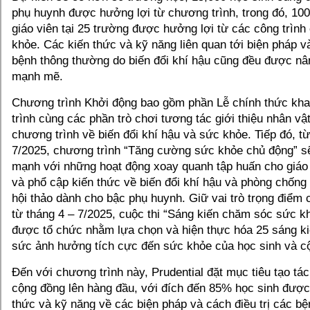
phụ huynh được hưởng lợi từ chương trình, trong đó, 10
giáo viên tại 25 trường được hưởng lợi từ các công trìn
khỏe. Các kiến thức và kỹ năng liên quan tới biện pháp và
bệnh thông thường do biến đổi khí hậu cũng đều được n
mạnh mẽ.
Chương trình Khởi động bao gồm phần Lễ chính thức kh
trình cùng các phần trò chơi tương tác giới thiệu nhân vậ
chương trình về biến đổi khí hậu và sức khỏe. Tiếp đó, từ
7/2025, chương trình “Tăng cường sức khỏe chủ động” sẽ
mạnh với những hoạt động xoay quanh tập huấn cho giáo 
và phổ cập kiến thức về biến đổi khí hậu và phòng chống
hội thảo dành cho bậc phụ huynh. Giữ vai trò trọng điểm 
từ tháng 4 – 7/2025, cuộc thi “Sáng kiến chăm sóc sức k
được tổ chức nhằm lựa chọn và hiện thực hóa 25 sáng ki
sức ảnh hưởng tích cực đến sức khỏe của học sinh và c
Đến với chương trình này, Prudential đặt mục tiêu tạo tác
cộng đồng lên hàng đầu, với đích đến 85% học sinh được
thức và kỹ năng về các biện pháp và cách điều trị các b