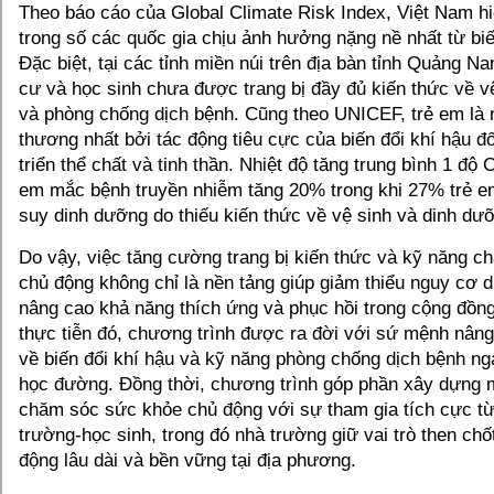
Theo báo cáo của Global Climate Risk Index, Việt Nam h
trong số các quốc gia chịu ảnh hưởng nặng nề nhất từ biế
Đặc biệt, tại các tỉnh miền núi trên địa bàn tỉnh Quảng 
cư và học sinh chưa được trang bị đầy đủ kiến thức về v
và phòng chống dịch bệnh. Cũng theo UNICEF, trẻ em là 
thương nhất bởi tác động tiêu cực của biến đổi khí hậu đố
triển thể chất và tinh thần. Nhiệt độ tăng trung bình 1 độ 
em mắc bệnh truyền nhiễm tăng 20% ​​trong khi 27% trẻ em
suy dinh dưỡng do thiếu kiến ​​thức về vệ sinh và dinh dư
Do vậy, việc tăng cường trang bị kiến thức và kỹ năng 
chủ động không chỉ là nền tảng giúp giảm thiểu nguy cơ 
nâng cao khả năng thích ứng và phục hồi trong cộng đồng
thực tiễn đó, chương trình được ra đời với sứ mệnh nân
về biến đổi khí hậu và kỹ năng phòng chống dịch bệnh ng
học đường. Đồng thời, chương trình góp phần xây dựng m
chăm sóc sức khỏe chủ động với sự tham gia tích cực từ
trường-học sinh, trong đó nhà trường giữ vai trò then chố
động lâu dài và bền vững tại địa phương.