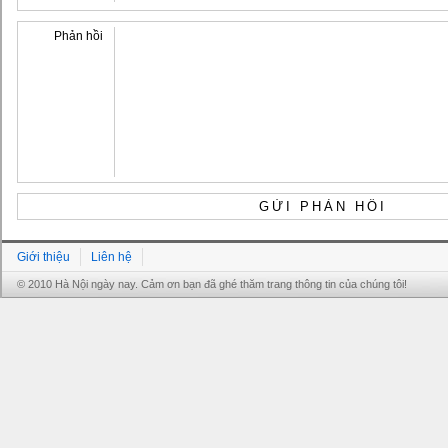
Phản hồi
Giới thiệu
Liên hệ
© 2010 Hà Nội ngày nay. Cảm ơn bạn đã ghé thăm trang thông tin của chúng tôi!
Grandpashabet
Grandpashabet
Grandpashabet
Grandpashabet
Grandpashabet
grandpashabet
grandpashabet
marsbahis
grandpashabet
grandpashabet
grandpashabet
giriş
güncel
login
giriş
güncel
giriş
giriş