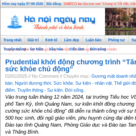
Hôm nay ngày 07-08-2026
Bài đăng:
SABECO lan tỏa trọn vẹn “Chung Vị Tết Việt, Gắ
Trang nhất
Giải trí
Kinh tế
Làm đẹp
Luận bàn
Phóng sự
Sự
ạn đến với Thăng Long - Hà Nội, Thủ đô ngàn năm văn hiến
Truyền thông – Sự kiện
Văn hóa
Việc làm
Đời sống
Prudential khởi động chương trình “T
sức khỏe chủ động”
02/01/2025 // No Comment // Chuyên mục:
Gương mặt doanh nh
bàn
,
Người đương thời
,
Sức khỏe
,
Sự kiện - nhân vật
,
Thế giới đ
điểm
,
Truyền thông - Sự kiện
,
Đời sống
.
Vào trung tuần
tháng 12 năm 2024, tại
trường Tiểu học V
phố Tam Kỳ,
tỉnh Quảng Nam, sự kiện khởi động
chương 
cường sức khỏe chủ động” đã diễn ra thành công với sự
500
học sinh, đội ngũ giáo viên, phụ huynh cùng đại diện
Đào tạo tỉnh Quảng Nam, Phòng Giáo dục và Đào tạo
Tam
và Thăng Bình.