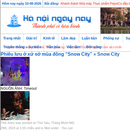
Hôm nay ngày 10-08-2026
Bài đăng:
Khánh thành Nhà máy Thực phẩm PepsiCo đầu ti
Trang nhất
Giải trí
Kinh tế
Làm đẹp
Luận bàn
Phóng sự
Sự
Chào mừng bạn đến với Thăng Long - Hà Nội, Thủ đô ngàn năm văn hiến
Truyền thông – Sự kiện
Văn hóa
Việc làm
Đời sống
Phiêu lưu ở xứ sở mùa đông “Snow City”
» Snow City
NGUỒN ẢNH: Timeout
This entry was posted on Thứ Sáu, Tháng Mười Một
29th, 2024 at 1:00 chiều and is filed under . You can