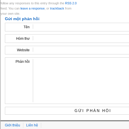
follow any responses to this entry through the
RSS 2.0
feed. You can
leave a response
, or
trackback
from
your own site.
Gửi một phản hồi
Tên
Hòm thư
Website
Phản hồi
Giới thiệu
Liên hệ