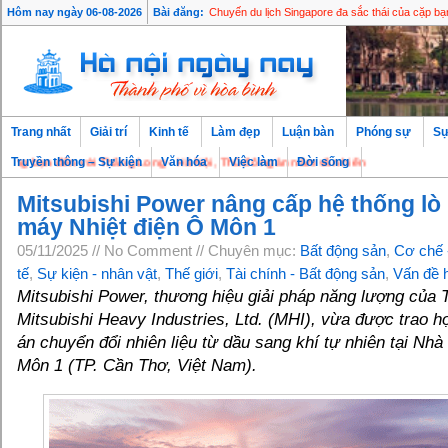
Hôm nay ngày 06-08-2026
Bài đăng:
Chuyến du lịch Singapore đa sắc thái của cặp 
Trang nhất
Giải trí
Kinh tế
Làm đẹp
Luận bàn
Phóng sự
Sự
ạn đến với Thăng Long - Hà Nội, Thủ đô ngàn năm văn hiến
Truyền thông – Sự kiện
Văn hóa
Việc làm
Đời sống
Mitsubishi Power nâng cấp hệ thống lò
máy Nhiệt điện Ô Môn 1
05/11/2025 // No Comment // Chuyên mục:
Bất động sản
,
Cơ chế 
tế
,
Sự kiện - nhân vật
,
Thế giới
,
Tài chính - Bất động sản
,
Vấn đề
Mitsubishi Power, thương hiệu giải pháp năng lượng của 
Mitsubishi Heavy Industries, Ltd. (MHI), vừa được trao h
án chuyển đổi nhiên liệu từ dầu sang khí tự nhiên tại Nh
Môn 1 (TP. Cần Thơ, Việt Nam).