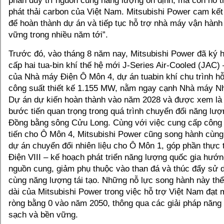
phần duy trì nguồn cung năng lượng ổn định, mà còn hỗ t
phát thải carbon của Việt Nam. Mitsubishi Power cam kết
để hoàn thành dự án và tiếp tục hỗ trợ nhà máy vận hành
vững trong nhiều năm tới”.
Trước đó, vào tháng 8 năm nay, Mitsubishi Power đã ký 
cấp hai tua-bin khí thế hệ mới J-Series Air-Cooled (JAC) –
của Nhà máy Điện Ô Môn 4, dự án tuabin khí chu trình 
công suất thiết kế 1.155 MW, nằm ngay cạnh Nhà máy Nh
Dự án dự kiến hoàn thành vào năm 2028 và được xem là
bước tiến quan trọng trong quá trình chuyển đổi năng lượ
Đồng bằng sông Cửu Long. Cùng với việc cung cấp công
tiến cho Ô Môn 4, Mitsubishi Power cũng song hành cùng
dự án chuyển đổi nhiên liệu cho Ô Môn 1, góp phần thực 
Điện VIII – kế hoạch phát triển năng lượng quốc gia hướn
nguồn cung, giảm phụ thuộc vào than đá và thúc đẩy sử d
cùng năng lượng tái tạo. Những nỗ lực song hành này thể
dài của Mitsubishi Power trong việc hỗ trợ Việt Nam đạt m
ròng bằng 0 vào năm 2050, thông qua các giải pháp năng 
sạch và bền vững.