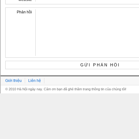
Phản hồi
Giới thiệu
Liên hệ
© 2010 Hà Nội ngày nay. Cảm ơn bạn đã ghé thăm trang thông tin của chúng tôi!
Grandpashabet
Grandpashabet
Grandpashabet
Grandpashabet
Grandpashabet
grandpashabet
grandpashabet
marsbahis
canlı
grandpashabet
grandpashabet
grandpashabet
giriş
güncel
login
maç
giriş
güncel
giriş
izle
giriş