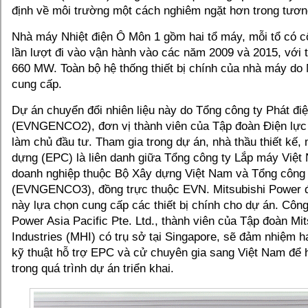
định về môi trường một cách nghiêm ngặt hơn trong tương
Nhà máy Nhiệt điện Ô Môn 1 gồm hai tổ máy, mỗi tổ có 
lần lượt đi vào vận hành vào các năm 2009 và 2015, với 
660 MW. Toàn bộ hệ thống thiết bị chính của nhà máy do 
cung cấp.
Dự án chuyển đổi nhiên liệu này do Tổng công ty Phát điệ
(EVNGENCO2), đơn vị thành viên của Tập đoàn Điện lực
làm chủ đầu tư. Tham gia trong dự án, nhà thầu thiết kế
dựng (EPC) là liên danh giữa Tổng công ty Lắp máy Việ
doanh nghiệp thuộc Bộ Xây dựng Việt Nam và Tổng công 
(EVNGENCO3), đồng trực thuộc EVN. Mitsubishi Power đ
này lựa chọn cung cấp các thiết bị chính cho dự án. Công
Power Asia Pacific Pte. Ltd., thành viên của Tập đoàn Mi
Industries (MHI) có trụ sở tại Singapore, sẽ đảm nhiệm h
kỹ thuật hỗ trợ EPC và cử chuyên gia sang Việt Nam để h
trong quá trình dự án triển khai.