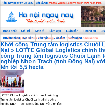
Hôm nay ngày 07-08-2026
Bài đăng:
Mandai Wildlife Reserve chính thức hoàn thiện
Trang nhất
Giải trí
Kinh tế
Làm đẹp
Luận bàn
Phóng sự
Sự
Chào mừng bạn đến với Thăng Long - Hà Nội, Thủ đô ngàn năm văn hiến
Truyền thông – Sự kiện
Văn hóa
Việc làm
Đời sống
Khởi công Trung tâm logistics Chuỗi
Nai
» LOTTE Global Logistics chính thứ
công Trung tâm logistics Chuỗi Lạnh t
nghiệp Nhơn Trạch (tỉnh Đồng Nai) với 
lên tới 5,5 hecta
LOTTE Global Logistics chính thức khởi công
Trung tâm logistics Chuỗi Lạnh tại khu công
nghiệp Nhơn Trạch (tỉnh Đồng Nai) với diện tích