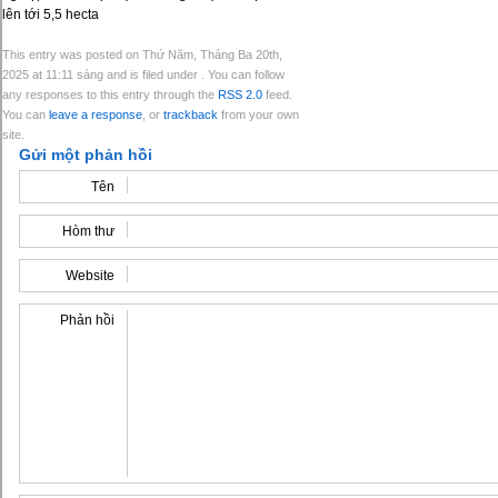
lên tới 5,5 hecta
This entry was posted on Thứ Năm, Tháng Ba 20th,
2025 at 11:11 sáng and is filed under . You can follow
any responses to this entry through the
RSS 2.0
feed.
You can
leave a response
, or
trackback
from your own
site.
Gửi một phản hồi
Tên
Hòm thư
Website
Phản hồi