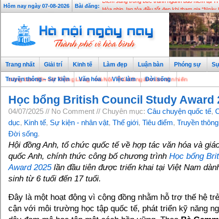
Điểm sáng trong bức tranh ngành bảo hiểm tại 
Hôm nay ngày 07-08-2026
Bài đăng:
Hòa nhịp, lan tỏa điều tốt đẹp khi tham gia “Ngày 
Trang nhất
Giải trí
Kinh tế
Làm đẹp
Luận bàn
Phóng sự
Sự
g bạn đến với Thăng Long - Hà Nội, Thủ đô ngàn năm văn hiến
Truyền thông – Sự kiện
Văn hóa
Việc làm
Đời sống
Học bổng British Council Study Award
04/07/2025 // No Comment // Chuyên mục:
Câu chuyện quốc tế
,
C
dục
,
Kinh tế
,
Sự kiện - nhân vật
,
Thế giới
,
Tiêu điểm
,
Truyền thông
Đời sống
.
Hội đồng Anh, tổ chức quốc tế về hợp tác văn hóa và gi
quốc Anh, chính thức công bố chương trình
Học bổng Brit
Award 2025
lần đầu tiên được triển khai tại Việt Nam dàn
sinh từ 6 tuổi đến 17 tuổi.
Đây là một hoạt động vì cộng đồng nhằm hỗ trợ thế hệ trẻ
cận với môi trường học tập quốc tế, phát triển kỹ năng n