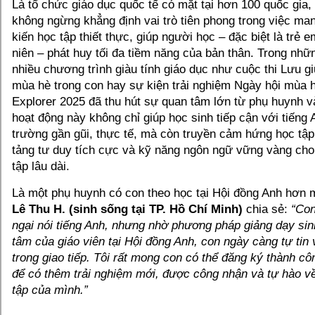
Là tổ chức giáo dục quốc tế có mặt tại hơn 100 quốc gia,
không ngừng khẳng định vai trò tiên phong trong việc ma
kiến học tập thiết thực, giúp người học – đặc biệt là trẻ 
niên – phát huy tối đa tiềm năng của bản thân. Trong nh
nhiều chương trình giàu tính giáo dục như cuộc thi Lưu 
mùa hè trong con hay sự kiện trải nghiệm Ngày hội mùa
Explorer 2025 đã thu hút sự quan tâm lớn từ phụ huynh v
hoạt động này không chỉ giúp học sinh tiếp cận với tiếng 
trường gần gũi, thực tế, mà còn truyền cảm hứng học tậ
tảng tư duy tích cực và kỹ năng ngôn ngữ vững vàng cho
tập lâu dài.
Là một phụ huynh có con theo học tại Hội đồng Anh hơn 
Lê Thu H. (sinh sống tại TP. Hồ Chí Minh)
chia sẻ:
“Con
ngại nói tiếng Anh, nhưng nhờ phương pháp giảng dạy sin
tâm của giáo viên tại Hội đồng Anh, con ngày càng tự tin
trong giao tiếp. Tôi rất mong con có thể đăng ký thành c
để có thêm trải nghiệm mới, được công nhận và tự hào về
tập của mình.”