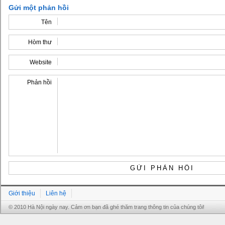
Gửi một phản hồi
Tên
Hòm thư
Website
Phản hồi
Giới thiệu
Liên hệ
© 2010 Hà Nội ngày nay. Cảm ơn bạn đã ghé thăm trang thông tin của chúng tôi!
Grandpashabet
Grandpashabet
Grandpashabet
Grandpashabet
Grandpashabet
grandpashabet
grandpashabet
marsbahis
grandpashabet
grandpashabet
grandpashabet