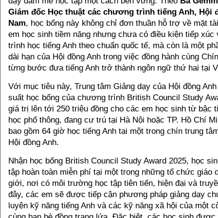
dậy đam mê học tập một cách bền vững. Theo
Bà Gemm
Giám đốc Học thuật các chương trình tiếng Anh, Hội đ
Nam
, học bổng này không chỉ đơn thuần hỗ trợ về mặt tà
em học sinh tiềm năng nhưng chưa có điều kiện tiếp xúc
trình học tiếng Anh theo chuẩn quốc tế, mà còn là một ph
dài hạn của Hội đồng Anh trong việc đồng hành cùng Chí
từng bước đưa tiếng Anh trở thành ngôn ngữ thứ hai tại 
Với mục tiêu này, Trung tâm Giảng dạy của Hội đồng Anh 
suất học bổng của chương trình British Council Study Aw
giá trị lên tới 250 triệu đồng cho các em học sinh từ bậc 
học phổ thông, đang cư trú tại Hà Nội hoặc TP. Hồ Chí M
bao gồm 64 giờ học tiếng Anh tại một trong chín trung tâ
Hội đồng Anh.
Nhận học bổng British Council Study Award 2025, học si
tập hoàn toàn miễn phí tại một trong những tổ chức giáo 
giới, nơi có môi trường học tập tiên tiến, hiện đại và tru
đây, các em sẽ được tiếp cận phương pháp giảng dạy chu
luyện kỹ năng tiếng Anh và các kỹ năng xã hội của một c
cùng bạn bè đồng trang lứa. Đặc biệt, các học sinh được