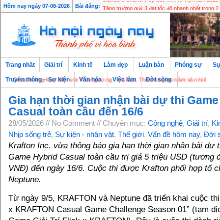
Standard Chartere dự báo kinh tế Việt Nam 2025 
Hôm nay ngày 07-08-2026
Bài đăng:
Tăng trưởng quý 3 đạt tốc độ nhanh nhất trong 
Trang nhất
Giải trí
Kinh tế
Làm đẹp
Luận bàn
Phóng sự
Sự
Chào mừng bạn đến với Thăng Long - Hà Nội, Thủ đô ngàn năm văn hiến
Truyền thông – Sự kiện
Văn hóa
Việc làm
Đời sống
Gia hạn thời gian nhận bài dự thi Game
Casual toàn cầu đến 16/6
28/05/2026 // No Comment // Chuyên mục:
Công nghệ
,
Giải trí
,
Ki
Nhịp sống trẻ
,
Sự kiện - nhân vật
,
Thế giới
,
Vấn đề hôm nay
,
Đời 
Krafton Inc. vừa thông báo gia hạn thời gian nhận bài dự t
Game Hybrid Casual toàn cầu trị giá 5 triệu USD (tương 
VNĐ) đến ngày 16/6. Cuộc thi được Krafton phối hợp tổ 
Neptune.
Từ ngày 9/5, KRAFTON và Neptune đã triển khai cuộc thi
x KRAFTON Casual Game Challenge Season 01” (tạm dị