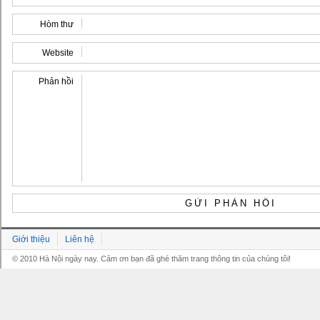
Hòm thư
Website
Phản hồi
Giới thiệu
Liên hệ
© 2010 Hà Nội ngày nay. Cảm ơn bạn đã ghé thăm trang thông tin của chúng tôi!
Grandpashabet
Grandpashabet
Grandpashabet
Grandpashabet
Grandpashabet
grandpashabet
grandpashabet
marsbahis
grandpashabet
grandpashabet
grandpashabet
giriş
güncel
login
giriş
güncel
giriş
giriş