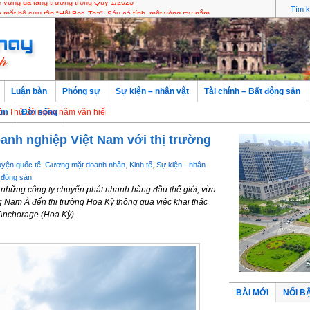
 vững đà tăng trưởng trong Quý 1/2025
Luận bàn
Phóng sự
Sự kiện – nhân vật
Tài chính – Bất động sản
gàn năm văn hiến
àm
Đời sống
anh nghiệp Việt Nam với thị trường
ện quốc tế
,
Gương mặt doanh nhân
,
Kinh tế
,
Sự kiện - nhân
t động sản
.
 những công ty chuyển phát nhanh hàng đầu thế giới, vừa
 Nam Á đến thị trường Hoa Kỳ thông qua việc khai thác
Anchorage (Hoa Kỳ).
BÀI MỚI
NỔI B