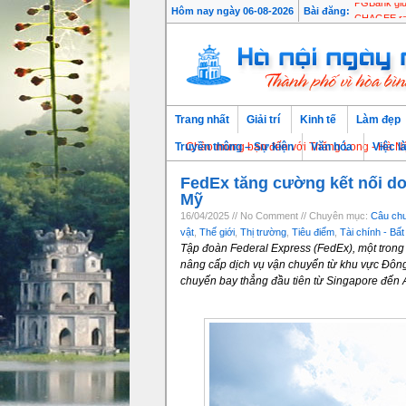
Hôm nay ngày 06-08-2026
Bài đăng:
PGBank giữ
Trang nhất
Giải trí
Kinh tế
Làm đẹp
Chào mừng bạn đến với Thăng Long - Hà Nội, Thủ đô n
Truyền thông – Sự kiện
Văn hóa
Việc l
FedEx tăng cường kết nối do
Mỹ
16/04/2025 // No Comment // Chuyên mục:
Câu chuy
vật
,
Thế giới
,
Thị trường
,
Tiêu điểm
,
Tài chính - Bấ
Tập đoàn Federal Express (FedEx), một trong
nâng cấp dịch vụ vận chuyển từ khu vực Đông
chuyến bay thẳng đầu tiên từ Singapore đến 