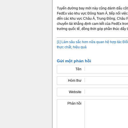
Tuyến đường bay mới này cũng đánh dấu cột 
FedEx vào khu vực Đông Nam Á, tiếp nối việ
đến các khu vực Châu Á, Trung Đông, Châu P
chuyển tái khẳng định cam kết của FedEx trong
trường quốc tế, đồng thời góp phần thúc đẩy 
[1]
Làm sâu sắc hơn nữa quan hệ hợp tác Đối 
thực chất, hiệu quả
Gửi một phản hồi
Tên
Hòm thư
Website
Phản hồi