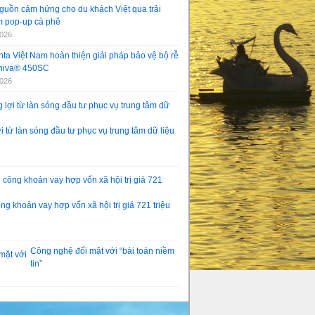
guồn cảm hứng cho du khách Việt qua trải
 pop-up cà phê
2026
ta Việt Nam hoàn thiện giải pháp bảo vệ bộ rễ
aniva® 450SC
2026
 từ làn sóng đầu tư phục vụ trung tâm dữ liệu
g khoản vay hợp vốn xã hội trị giá 721 triệu
Công nghệ đối mặt với “bài toán niềm
tin”