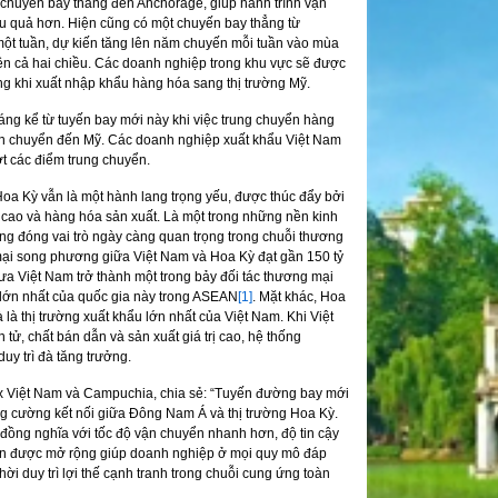
 chuyến bay thẳng đến Anchorage, giúp hành trình vận
u quả hơn. Hiện cũng có một chuyến bay thẳng từ
ột tuần, dự kiến tăng lên năm chuyến mỗi tuần vào mùa
ên cả hai chiều. Các doanh nghiệp trong khu vực sẽ được
ng khi xuất nhập khẩu hàng hóa sang thị trường Mỹ.
ng kể từ tuyến bay mới này khi việc trung chuyển hàng
vận chuyển đến Mỹ. Các doanh nghiệp xuất khẩu Việt Nam
ớt các điểm trung chuyển.
a Kỳ vẫn là một hành lang trọng yếu, được thúc đẩy bởi
 cao và hàng hóa sản xuất. Là một trong những nền kinh
ang đóng vai trò ngày càng quan trọng trong chuỗi thương
ại song phương giữa Việt Nam và Hoa Kỳ đạt gần 150 tỷ
ưa Việt Nam trở thành một trong bảy đối tác thương mại
 lớn nhất của quốc gia này trong ASEAN
[1]
. Mặt khác, Hoa
à là thị trường xuất khẩu lớn nhất của Việt Nam. Khi Việt
tử, chất bán dẫn và sản xuất giá trị cao, hệ thống
duy trì đà tăng trưởng.
x Việt Nam và Campuchia, chia sẻ: “Tuyến đường bay mới
ăng cường kết nối giữa Đông Nam Á và thị trường Hoa Kỳ.
đồng nghĩa với tốc độ vận chuyển nhanh hơn, độ tin cậy
yển được mở rộng giúp doanh nghiệp ở mọi quy mô đáp
i duy trì lợi thế cạnh tranh trong chuỗi cung ứng toàn