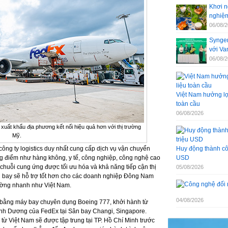
Khơi n
nghiệm
06/08/
Syngen
với V
06/08/
Việt Nam hưởng lợi
toàn cầu
06/08/2026
xuất khẩu địa phương kết nối hiệu quả hơn với thị trường
Mỹ.
ông ty logistics duy nhất cung cấp dịch vụ vận chuyển
Huy động thành côn
ng điểm như hàng không, y tế, công nghiệp, công nghệ cao
USD
 chuỗi cung ứng được tối ưu hóa và khả năng tiếp cận thị
05/08/2026
g bay sẽ hỗ trợ tốt hơn cho các doanh nghiệp Đông Nam
rường nhanh như Việt Nam.
04/08/2026
 bằng máy bay chuyên dụng Boeing 777, khởi hành từ
nh Dương của FedEx tại Sân bay Changi, Singapore.
 từ Việt Nam sẽ được tập trung tại TP. Hồ Chí Minh trước