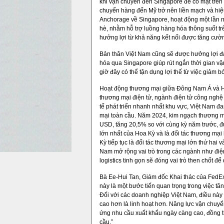
khi vận chuyển đến Singapore để có mặt trên
chuyển hàng đến Mỹ trở nên liền mạch và hiệ
Anchorage về Singapore, hoạt động một lần m
hè, nhằm hỗ trợ luồng hàng hóa thông suốt tr
hưởng lợi từ khả năng kết nối được tăng cườ
Bản thân Việt Nam cũng sẽ được hưởng lợi đá
hóa qua Singapore giúp rút ngắn thời gian 
giờ đây có thể tận dụng lợi thế từ việc giảm b
Hoạt động thương mại giữa Đông Nam Á và Ho
thương mại điện tử, ngành điện tử công nghệ
tế phát triển nhanh nhất khu vực, Việt Nam đ
mại toàn cầu. Năm 2024, kim ngạch thương m
USD, tăng 20,5% so với cùng kỳ năm trước, đ
lớn nhất của Hoa Kỳ và là đối tác thương mại
Kỳ tiếp tục là đối tác thương mại lớn thứ hai v
Nam mở rộng vai trò trong các ngành như điện 
logistics tinh gọn sẽ đóng vai trò then chốt để 
Bà Ee-Hui Tan, Giám đốc Khai thác của FedE
này là một bước tiến quan trọng trong việc t
Đối với các doanh nghiệp Việt Nam, điều này 
cao hơn là linh hoạt hơn. Năng lực vận chu
ứng nhu cầu xuất khẩu ngày càng cao, đồng thờ
cầu.”