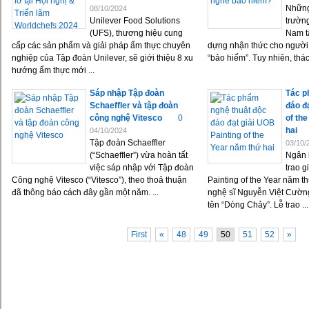
Những
08/10/2024
Unilever Food Solutions
trường
(UFS), thương hiệu cung
Nam tậ
cấp các sản phẩm và giải pháp ẩm thực chuyên
dựng nhận thức cho người
nghiệp của Tập đoàn Unilever, sẽ giới thiệu 8 xu
“bảo hiểm”. Tuy nhiên, thách
hướng ẩm thực mới ...
Sáp nhập Tập đoàn
Tác p
Schaeffler và tập đoàn
đáo đ
công nghệ Vitesco
0
of th
hai
04/10/2024
Tập đoàn Schaeffler
03/10/
(“Schaeffler”) vừa hoàn tất
Ngân 
việc sáp nhập với Tập đoàn
trao 
Công nghệ Vitesco (“Vitesco”), theo thoả thuận
Painting of the Year năm th
đã thông báo cách đây gần một năm. ...
nghệ sĩ Nguyễn Việt Cườn
tên “Dòng Chảy”. Lễ trao ...
First
«
48
49
50
51
52
»