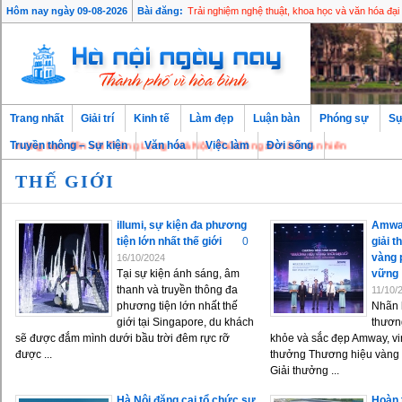
Hôm nay ngày 09-08-2026
Bài đăng:
Trải nghiệm nghệ thuật, khoa học và văn hóa đại
Trang nhất
Giải trí
Kinh tế
Làm đẹp
Luận bàn
Phóng sự
Sự
ừng bạn đến với Thăng Long - Hà Nội, Thủ đô ngàn năm văn hiến
Truyền thông – Sự kiện
Văn hóa
Việc làm
Đời sống
THẾ GIỚI
illumi, sự kiện đa phương
Amway
tiện lớn nhất thế giới
0
giải 
vàng 
16/10/2024
Tại sự kiện ánh sáng, âm
vững
thanh và truyền thông đa
11/10/
phương tiện lớn nhất thế
Nhãn h
giới tại Singapore, du khách
thươn
sẽ được đắm mình dưới bầu trời đêm rực rỡ
khỏe và sắc đẹp Amway, vi
được ...
thưởng Thương hiệu vàng p
Giải thưởng ...
Hà Nội đăng cai tổ chức sự
Hoàn 