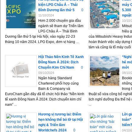
kiện LPG Châu Á – Thái
máy C
Bình Dương lần thứ 5
0
5.300
ngoặt
11/10/2024
Hơn 2.000 chuyên gia đầu
10/10/
ngành sẽ tham dự Triển lãm
Mitsu
LPG Châu Á – Thái Bình
hiệu 
Dương lần thứ 5 tại Hà Nội, vào ngày 22-23
của Mitsubishi Heavy Indust
tháng 10 năm 2024. LPG Expo, đơn vị hàng ...
hoàn thành việc xây dựng
tám và cũng là tổ máy cuối .
Hội Thảo Nền Kinh Tế Xanh
“Nghỉ
Đông Nam Á 2024: Dịch
hé mở
Chuyển Kim Chỉ Nam
0
mới
09/10/2024
08/10/
Ngân hàng Standard
Booki
Chartered phối hợp cùng
những
Bain & Company và
trong 
EuroCham gần đây đã tổ chức hội thảo “Nền kinh
thuật số vừa công bố ngh
tế xanh Đông Nam Á 2024: Dịch chuyển kim chỉ
lịch nghỉ dưỡng Đa thế hệ
nam” ...
...
Hương vị tương lai: Điểm
Lời g
hẹn không thể bỏ lỡ tại Hội
toán”
nghị & Triển lãm
hiểm
Worldchefs 2024
0
04/10/