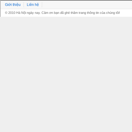
Giới thiệu
Liên hệ
© 2010 Hà Nội ngày nay. Cảm ơn bạn đã ghé thăm trang thông tin của chúng tôi!
Grandpashabet
Grandpashabet
Grandpashabet
Grandpashabet
Grandpashabet
grandpashabet
grandpashabet
marsbahis
grandpashabet
grandpashabet
grandpashabet
giriş
güncel
login
giriş
güncel
giriş
giriş