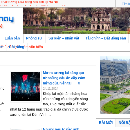
hai trương Cửa hàng đầu tiên tại Hà Nội
Luận bàn
Phóng sự
Sự kiện – nhân vật
Tài chính – Bất động sản
 ngàn năm văn hiến
àm
Đời sống
Mở ra tương lai sáng tạo
từ những dấu ấn đầy cảm
hứng của hiện tại
0
ừng
24/11/2024
n
Khép lại một năm thăng hoa
của những câu chuyện sáng
với
tạo, 15 gương mặt xuất sắc
.
nhất từ 12 hạng mục trao giải đã chính thức được
xướng tên tại Đêm Vinh ...
BÀI MỚI
NỔI B
Những yếu tố nào ảnh