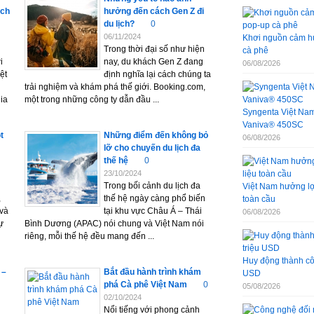
ịch
hưởng đến cách Gen Z đi
du lịch?
0
06/11/2024
Khơi nguồn cảm hứ
Trong thời đại số như hiện
cà phê
i
nay, du khách Gen Z đang
06/08/2026
ệt
định nghĩa lại cách chúng ta
trải nghiệm và khám phá thế giới. Booking.com,
gia
một trong những công ty dẫn đầu ...
Syngenta Việt Nam 
Vaniva® 450SC
t
Những điểm đến không bỏ
06/08/2026
lỡ cho chuyến du lịch đa
thế hệ
0
23/10/2024
Trong bối cảnh du lịch đa
Việt Nam hưởng lợi
,
thế hệ ngày càng phổ biến
toàn cầu
 và
tại khu vực Châu Á – Thái
06/08/2026
ự
Bình Dương (APAC) nói chung và Việt Nam nói
riêng, mỗi thế hệ đều mang đến ...
Huy động thành côn
 –
Bắt đầu hành trình khám
USD
phá Cà phê Việt Nam
0
05/08/2026
02/10/2024
Nổi tiếng với phong cảnh