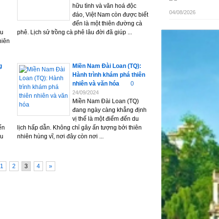
hữu tình và văn hoá độc
04/08/2026
đáo, Việt Nam còn được biết
đến là một thiên đường cà
Du
phê. Lịch sử trồng cà phê lâu đời đã giúp ...
hiên
g
Miền Nam Đài Loan (TQ):
Hành trình khám phá thiên
nhiên và văn hóa
0
24/09/2024
Miền Nam Đài Loan (TQ)
đang ngày càng khẳng định
vị thế là một điểm đến du
 ​​
lịch hấp dẫn. Không chỉ gây ấn tượng bởi thiên
du
nhiên hùng vĩ, nơi đây còn nơi ...
1
2
3
4
»