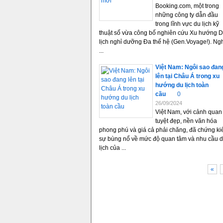
Booking.com, một trong
những công ty dẫn đầu
trong lĩnh vực du lịch kỹ
thuật số vừa công bố nghiên cứu Xu hướng 
lịch nghỉ dưỡng Đa thế hệ (Gen.Voyage!). Ng
...
Việt Nam: Ngôi sao đan
lên tại Châu Á trong xu
hướng du lịch toàn
cầu
0
26/09/2024
Việt Nam, với cảnh quan
tuyệt đẹp, nền văn hóa
phong phú và giá cả phải chăng, đã chứng kiến
sự bùng nổ về mức độ quan tâm và nhu cầu 
lịch của ...
«