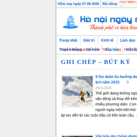
Hôm nay ngày 07-08-2026
Bài đăng:
POP MART k
Trang nhất
Giải trí
Kinh tế
Làm đẹp
Chào mừng bạn đến với Thăng Long - Hà Nội, Thủ đô
Truyền thông – Sự kiện
Văn hóa
Việc l
GHI CHÉP – BÚT KÝ
9 Dự đoán Xu hướng du
lịch năm 2025
0
29/11/2024
Thế giới đang không ng
vận động và thay đổi trê
nhiều phương diện. Con
người ngày một mệt mỏi 
áp lực đến từ các cuộc bầu cử trên toàn cầu, ..
Văn hóa đại chúng đang