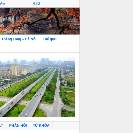
RSS
Thăng Long – Hà Nội
Thế giới
ẬT
PHẢN HỒI
TỪ KHÓA