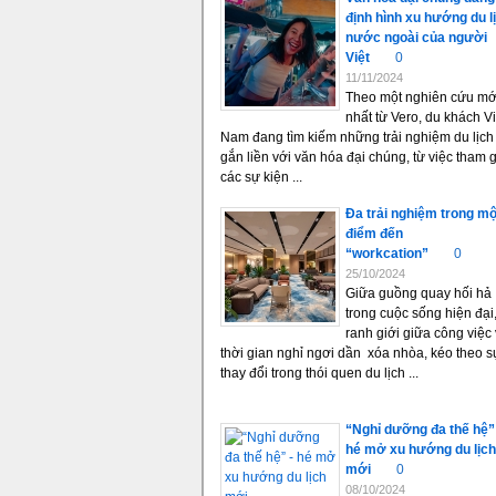
định hình xu hướng du l
nước ngoài của người
Việt
0
11/11/2024
Theo một nghiên cứu mớ
nhất từ Vero, du khách Vi
Nam đang tìm kiếm những trải nghiệm du lịch
gắn liền với văn hóa đại chúng, từ việc tham 
các sự kiện ...
Đa trải nghiệm trong mộ
điểm đến
“workcation”
0
25/10/2024
Giữa guồng quay hối hả
trong cuộc sống hiện đại
ranh giới giữa công việc
thời gian nghỉ ngơi dần xóa nhòa, kéo theo s
thay đổi trong thói quen du lịch ...
“Nghỉ dưỡng đa thế hệ”
hé mở xu hướng du lịch
mới
0
08/10/2024