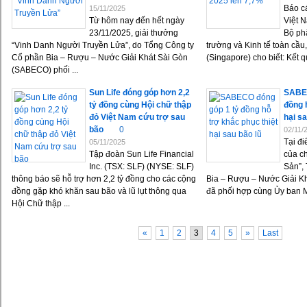
Báo cá
15/11/2025
Từ hôm nay đến hết ngày
Việt 
23/11/2025, giải thưởng
Bộ ph
“Vinh Danh Người Truyền Lửa”, do Tổng Công ty
trường và Kinh tế toàn cầ
Cổ phần Bia – Rượu – Nước Giải Khát Sài Gòn
(Singapore) cho biết: Kết q
(SABECO) phối ...
Sun Life đóng góp hơn 2,2
SABEC
tỷ đồng cùng Hội chữ thập
đồng 
đỏ Việt Nam cứu trợ sau
hại sa
bão
0
02/11/
Tại đ
05/11/2025
Tập đoàn Sun Life Financial
của ch
Inc. (TSX: SLF) (NYSE: SLF)
Sản”,
thông báo sẽ hỗ trợ hơn 2,2 tỷ đồng cho các cộng
Bia – Rượu – Nước Giải K
đồng gặp khó khăn sau bão và lũ lụt thông qua
đã phối hợp cùng Ủy ban Mặ
Hội Chữ thập ...
«
1
2
3
4
5
»
Last