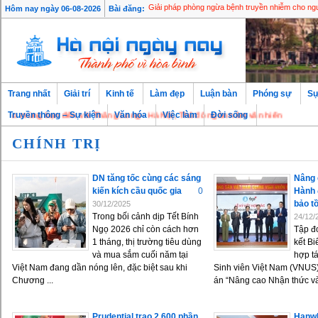
Hôm nay ngày 06-08-2026
Bài đăng:
Giải pháp phòng ngừa bệnh truyền nhiễm cho ngư
Trang nhất
Giải trí
Kinh tế
Làm đẹp
Luận bàn
Phóng sự
Sự
 mừng bạn đến với Thăng Long - Hà Nội, Thủ đô ngàn năm văn hiến
Truyền thông – Sự kiện
Văn hóa
Việc làm
Đời sống
CHÍNH TRỊ
DN tăng tốc cùng các sáng
Nâng 
kiến kích cầu quốc gia
0
Hành 
bảo t
30/12/2025
Trong bối cảnh dịp Tết Bính
24/12/
Ngọ 2026 chỉ còn cách hơn
Tập đ
1 tháng, thị trường tiêu dùng
kết B
và mua sắm cuối năm tại
hợp t
Việt Nam đang dần nóng lên, đặc biệt sau khi
Sinh viên Việt Nam (VNUS)
Chương ...
án “Nâng cao Nhận thức và
Prudential trao 2.600 phần
Hanwha