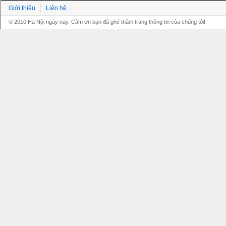
Giới thiệu
Liên hệ
© 2010 Hà Nội ngày nay. Cảm ơn bạn đã ghé thăm trang thông tin của chúng tôi!
Grandpashabet
Grandpashabet
Grandpashabet
Grandpashabet
Grandpashabet
grandpashabet
grandpashabet
marsbahis
canlı
grandpashabet
grandpashabet
grandpashabet
giriş
güncel
login
maç
giriş
güncel
giriş
izle
giriş