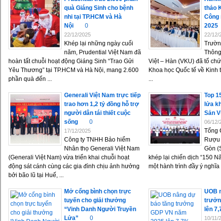
quà Giáng Sinh cho bệnh
thảo 
nhi tại TP.HCM và Hà
Công 
Nội
0
2025
22/12/2025
22/12/
Khép lại những ngày cuối
Trườn
năm, Prudential Việt Nam đã
Thông
hoàn tất chuỗi hoạt động Giáng Sinh “Trao Gửi
Việt – Hàn (VKU) đã tổ ch
Yêu Thương” tại TP.HCM và Hà Nội, mang 2.600
Khoa học Quốc tế về Kinh 
phần quà đến ...
...
Generali Việt Nam trực tiếp
Top 1
trao hơn 1,2 tỷ đồng hỗ trợ
lửa k
người dân tái thiết cuộc
Sản 
sống
0
06/12/
Tổng 
17/12/2025
Công ty TNHH Bảo hiểm
Rượu 
Nhân thọ Generali Việt Nam
Gòn (
(Generali Việt Nam) vừa triển khai chuỗi hoạt
khép lại chiến dịch “150 
động sát cánh cùng các gia đình chịu ảnh hưởng
một hành trình đầy ý nghĩa .
bởi bão lũ tại Huế, ...
Mở cổng bình chọn trực
UOB n
tuyến cho giải thưởng
trưởn
“Vinh Danh Người Truyền
lên 7
Lửa”
0
10/11/