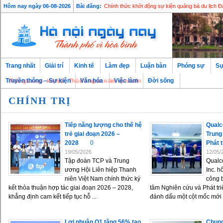
Hôm nay ngày 06-08-2026
Bài đăng:
Chính thức khởi động sự kiện quảng bá du lịch Đ
Trang nhất
Giải trí
Kinh tế
Làm đẹp
Luận bàn
Phóng sự
Sự
hăng Long - Hà Nội, Thủ đô ngàn năm văn hiến
Truyền thông – Sự kiện
Văn hóa
Việc làm
Đời sống
CHÍNH TRỊ
Tiếp năng lượng cho thế hệ
Qualc
trẻ giai đoạn 2026 –
Trung
2028
0
Phát t
19/05/2026
12/05/
Tập đoàn TCP và Trung
Qualc
ương Hội Liên hiệp Thanh
Inc. h
niên Việt Nam chính thức ký
công b
kết thỏa thuận hợp tác giai đoạn 2026 – 2028,
tâm Nghiên cứu và Phát tri
khẳng định cam kết tiếp tục hỗ ...
đánh dấu một cột mốc mới t
Lợi nhuận Q1 tăng 56% tạo
Chung