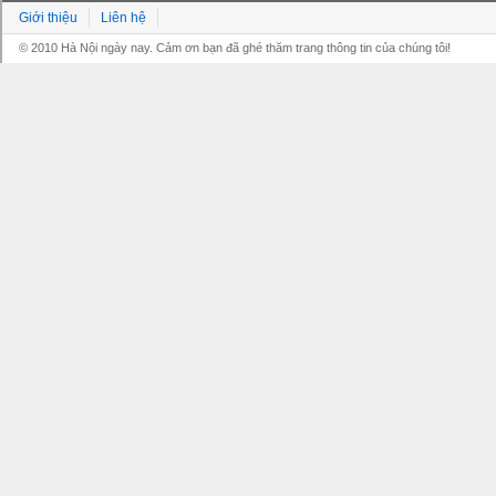
Giới thiệu
Liên hệ
© 2010 Hà Nội ngày nay. Cảm ơn bạn đã ghé thăm trang thông tin của chúng tôi!
Grandpashabet
Grandpashabet
Grandpashabet
Grandpashabet
Grandpashabet
grandpashabet
grandpashabet
marsbahis
canlı
grandpashabet
grandpashabet
grandpashabet
giriş
güncel
login
maç
giriş
güncel
giriş
izle
giriş