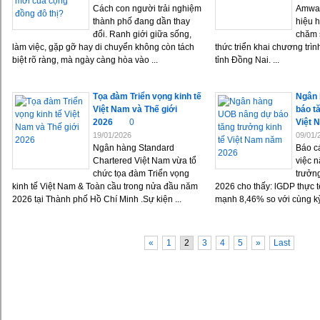
Cách con người trải nghiệm
Amway
thành phố đang dần thay
hiệu h
đổi. Ranh giới giữa sống,
chăm 
làm việc, gặp gỡ hay di chuyển không còn tách
thức triển khai chương trình
biệt rõ ràng, mà ngày càng hòa vào ...
tỉnh Đồng Nai. ...
Tọa đàm Triển vọng kinh tế
Ngân 
Việt Nam và Thế giới
báo t
2026
0
Việt 
19/01/2026
09/01/
Ngân hàng Standard
Báo c
Chartered Việt Nam vừa tổ
việc 
chức tọa đàm Triển vọng
trưởn
kinh tế Việt Nam & Toàn cầu trong nửa đầu năm
2026 cho thấy: lGDP thực 
2026 tại Thành phố Hồ Chí Minh .Sự kiện ...
mạnh 8,46% so với cùng kỳ 
«
1
2
3
4
5
»
Last