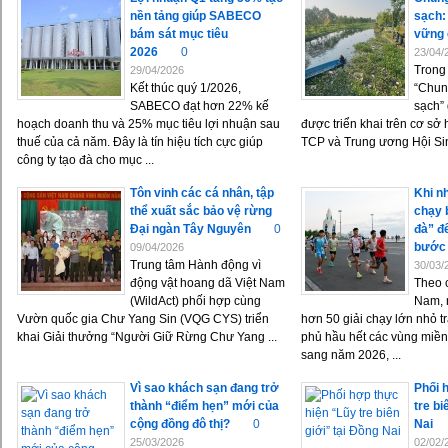
nền tảng giúp SABECO
sạch: 
bám sát mục tiêu
vững 
2026
0
23/04/
Trong
29/04/2026
Kết thúc quý 1/2026,
“Chun
SABECO đạt hơn 22% kế
sạch”
hoạch doanh thu và 25% mục tiêu lợi nhuận sau
được triển khai trên cơ sở
thuế của cả năm. Đây là tín hiệu tích cực giúp
TCP và Trung ương Hội Sin
công ty tạo đà cho mục ...
Tôn vinh các cá nhân, tập
Khi n
thể xuất sắc bảo vệ rừng
chạy 
Đại ngàn Tây Nguyên
0
đà” đ
bước
09/04/2026
Trung tâm Hành động vì
30/03/
động vật hoang dã Việt Nam
Theo c
(WildAct) phối hợp cùng
Nam, 
Vườn quốc gia Chư Yang Sin (VQG CYS) triển
hơn 50 giải chạy lớn nhỏ t
khai Giải thưởng “Người Giữ Rừng Chư Yang ...
phủ hầu hết các vùng miền
sang năm 2026, ...
Vì sao khách sạn đang trở
Phối 
thành “điểm hẹn” mới của
tre bi
cộng đồng đô thị?
0
Nai
25/03/2026
02/02/