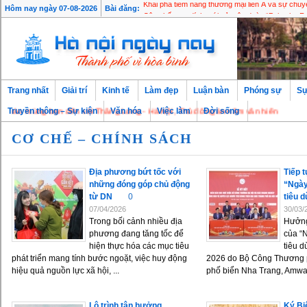
Khai phá tiềm năng thương mại liên Á và sự ch
Hôm nay ngày 07-08-2026
Bài đăng:
Công bố mục đích mới của tập đoàn “Paint the Fut
Trang nhất
Giải trí
Kinh tế
Làm đẹp
Luận bàn
Phóng sự
Sự
o mừng bạn đến với Thăng Long - Hà Nội, Thủ đô ngàn năm văn hiến
Truyền thông – Sự kiện
Văn hóa
Việc làm
Đời sống
CƠ CHẾ – CHÍNH SÁCH
Địa phương bứt tốc với
Tiếp 
những đóng góp chủ động
“Ngày
từ DN
0
tiêu 
07/04/2026
30/03/
Trong bối cảnh nhiều địa
Hưởng
phương đang tăng tốc để
của “
hiện thực hóa các mục tiêu
tiêu 
phát triển mang tính bước ngoặt, việc huy động
2026 do Bộ Công Thương p
hiệu quả nguồn lực xã hội, ...
phố biển Nha Trang, Amway 
Lộ trình tận hưởng
Ký Bi