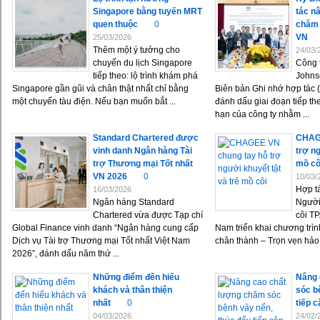
Singapore bằng tuyến MRT
tác n
quen thuộc
0
chăm 
VN
25/03/2026
Thêm một ý tưởng cho
24/03/
chuyến du lịch Singapore
Công 
tiếp theo: lộ trình khám phá
Johns
Singapore gần gũi và chân thật nhất chỉ bằng
Biên bản Ghi nhớ hợp tác 
một chuyến tàu điện. Nếu bạn muốn bắt ...
đánh dấu giai đoạn tiếp th
hạn của công ty nhằm ...
Standard Chartered được
CHAGE
vinh danh Ngân hàng Tài
trợ ng
trợ Thương mại Tốt nhất
mồ cô
VN 2026
0
10/03/
Hợp t
16/03/2026
Ngân hàng Standard
Người
Chartered vừa được Tạp chí
côi T
Global Finance vinh danh “Ngân hàng cung cấp
Nam triển khai chương trì
Dịch vụ Tài trợ Thương mại Tốt nhất Việt Nam
chân thành – Trọn vẹn hảo 
2026”, đánh dấu năm thứ ...
Những điểm đến hiếu
Nâng 
khách và thân thiện
sóc b
nhất
0
tiếp c
04/03/2026
24/02/