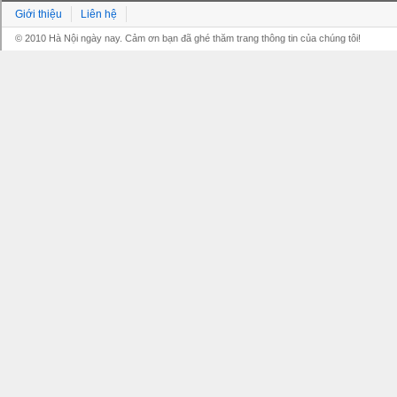
Giới thiệu
Liên hệ
© 2010 Hà Nội ngày nay. Cảm ơn bạn đã ghé thăm trang thông tin của chúng tôi!
Grandpashabet
Grandpashabet
Grandpashabet
Grandpashabet
Grandpashabet
grandpashabet
grandpashabet
marsbahis
grandpashabet
grandpashabet
grandpashabet
giriş
güncel
login
giriş
güncel
giriş
giriş