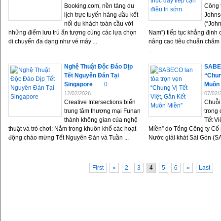
Booking.com, nền tảng du
Công 
lịch trực tuyến hàng đầu kết
Johns
nối du khách toàn cầu với
(“Joh
những điểm lưu trú ấn tượng cùng các lựa chọn
Nam”) tiếp tục khẳng định 
di chuyển đa dạng như vé máy ...
nâng cao tiêu chuẩn chăm 
...
Nghệ Thuật Độc Đáo Dịp
SABEC
Tết Nguyên Đán Tại
“Chun
Singapore
0
Muôn 
12/02/2026
07/02/
Creative Intersections biến
Chuỗi
trung tâm thương mại Funan
trong 
thành không gian của nghệ
Tết V
thuật và trò chơi: Nằm trong khuôn khổ các hoạt
Miền” do Tổng Công ty Cổ
động chào mừng Tết Nguyên Đán và Tuần ...
Nước giải khát Sài Gòn (S
First
«
2
3
4
5
6
»
Last