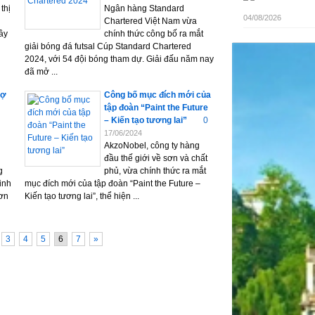
thị
Ngân hàng Standard
04/08/2026
Chartered Việt Nam vừa
ây
chính thức công bố ra mắt
giải bóng đá futsal Cúp Standard Chartered
2024, với 54 đội bóng tham dự. Giải đấu năm nay
đã mở ...
rợ
Công bố mục đích mới của
tập đoàn “Paint the Future
– Kiến tạo tương lai”
0
17/06/2024
AkzoNobel, công ty hàng
đầu thế giới về sơn và chất
g
phủ, vừa chính thức ra mắt
inh
mục đích mới của tập đoàn “Paint the Future –
ơn
Kiến tạo tương lai”, thể hiện ...
3
4
5
6
7
»