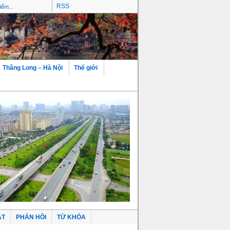
RSS
Thăng Long – Hà Nội
Thế giới
ẬT
PHẢN HỒI
TỪ KHÓA