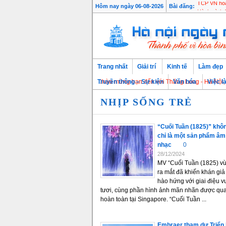
Hôm nay ngày 06-08-2026
Bài đăng:
TCP VN hoà
Trang nhất
Giải trí
Kinh tế
Làm đẹp
Chào mừng bạn đến với Thăng Long - Hà Nội, Thủ đô
Truyền thông – Sự kiện
Văn hóa
Việc l
NHỊP SỐNG TRẺ
“Cuối Tuần (1825)” khô
chỉ là một sản phẩm âm
nhạc
0
28/12/2024
MV “Cuối Tuần (1825) v
ra mắt đã khiến khán giả
hào hứng với giai điệu v
tươi, cùng phần hình ảnh mãn nhãn được qu
hoàn toàn tại Singapore. “Cuối Tuần ...
Embraer tham dự Triển