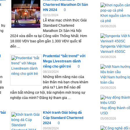
t
Chartered Marathon Di Sản
HN 2024
0
02/11/2024
Khơi nguồn cảm hứ
Lễ khai mạc chính thức Giải
cà phê
 trụ
Standard Chartered
06/08/2026
ưng
Marathon Di Sản Hà Nội
2024 vừa diễn ra tại Công viên Thống Nhất. Hơn
18.000 VĐV bao gồm gần 1.300 VĐV quốc tế
đến ...
Syngenta Việt Nam 
Vaniva® 450SC
d
Prudential “bắt trend” với
06/08/2026
Mega Livestream dành
riêng cho giới trẻ
0
08/10/2024
ên
Những tiềm năng nào của
Việt Nam hưởng lợi
00
bản thân mà bạn chưa khám
toàn cầu
gia
phá ra? Làm thế nào để
06/08/2026
d
nắm bắt những cơ hội, trải nghiệm mới trong sự
nghiệp của mình? Đăng ký tham gia ...
Huy động thành côn
“bài
Khởi tranh Giải bóng đá
USD
Cúp Standard Chartered
05/08/2026
2024
0
09/08/2024