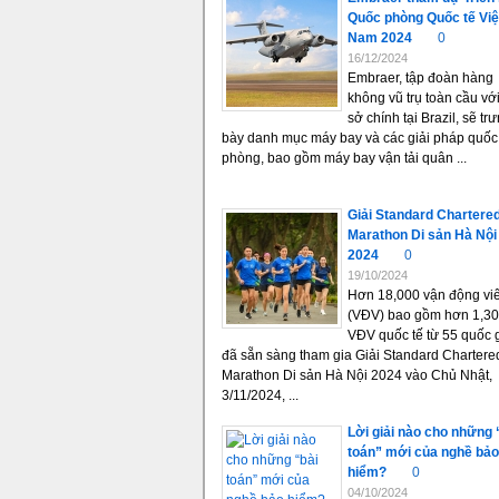
Quốc phòng Quốc tế Việ
Nam 2024
0
16/12/2024
Embraer, tập đoàn hàng
không vũ trụ toàn cầu với
sở chính tại Brazil, sẽ tr
bày danh mục máy bay và các giải pháp quốc
phòng, bao gồm máy bay vận tải quân ...
Giải Standard Chartere
Marathon Di sản Hà Nội
2024
0
19/10/2024
Hơn 18,000 vận động vi
(VĐV) bao gồm hơn 1,3
VĐV quốc tế từ 55 quốc 
đã sẵn sàng tham gia Giải Standard Chartere
Marathon Di sản Hà Nội 2024 vào Chủ Nhật,
3/11/2024, ...
Lời giải nào cho những 
toán” mới của nghề bảo
hiểm?
0
04/10/2024