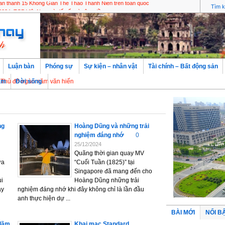
n thành 15 Không Gian Thể Thao Thanh Niên trên toàn quốc
Luận bàn
Phóng sự
Sự kiện – nhân vật
Tài chính – Bất động sản
 ngàn năm văn hiến
àm
Đời sống
ng
Hoàng Dũng và những trải
nghiệm đáng nhớ
0
25/12/2024
Quãng thời gian quay MV
ừa
“Cuối Tuần (1825)” tại
Singapore đã mang đến cho
ui
Hoàng Dũng những trải
ay
nghiệm đáng nhớ khi đây không chỉ là lần đầu
anh thực hiện dự ...
BÀI MỚI
NỔI B
 lãm
Khai mạc Standard