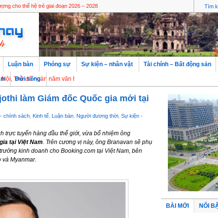
du lịch mùa thu lý tưởng ít người biết đển
ượng cho thế hệ trẻ giai đoạn 2026 – 2028
Luận bàn
Phóng sự
Sự kiện – nhân vật
Tài chính – Bất động sản
đô ngàn năm văn hiến
àm
Đời sống
othi làm Giám đốc Quốc gia mới tại
- chính sách
,
Kinh tế
,
Luận bàn
,
Người đương thời
,
Sự kiện -
h trực tuyến hàng đầu thế giới, vừa bổ nhiệm ông
ia tại Việt Nam
. Trên cương vị này, ông Branavan sẽ phụ
 trưởng kinh doanh cho Booking.com tại Việt Nam, bên
o và Myanmar.
BÀI MỚI
NỔI B