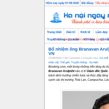
Những điểm 
Hôm nay ngày 07-08-2026
Bài đăng:
Tiếp năng l
Trang nhất
Giải trí
Kinh tế
Làm đẹp
Chào mừng bạn đến với Thăng Long - Hà Nội, Thủ 
Truyền thông – Sự kiện
Văn hóa
Việc l
Bổ nhiệm ông Branavan Arulj
VN
27/08/2025 // No Comment // Chuyên mục:
Cơ chế 
nhân vật
,
Thế giới
,
Truyền thông - Sự kiện
.
Booking.com, một trong những nền tảng du lịc
Branavan Aruljothi
vào vị trí
Giám đốc Quốc g
trách định hướng chiến lược và thúc đẩy tăng
cạnh các thị trường Thái Lan, Campuchia, Là