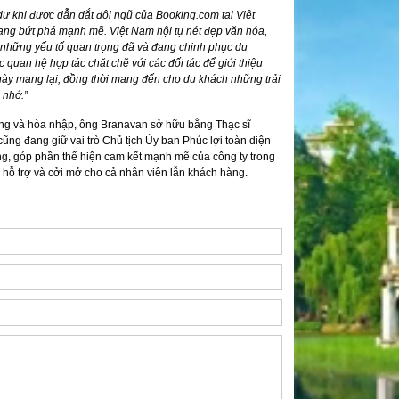
 dự khi được dẫn dắt đội ngũ của Booking.com tại Việt
đang bứt phá mạnh mẽ. Việt Nam hội tụ nét đẹp văn hóa,
 những yếu tố quan trọng đã và đang chinh phục du
 quan hệ hợp tác chặt chẽ với các đối tác để giới thiệu
 này mang lại, đồng thời mang đến cho du khách những trải
 nhớ.”
dạng và hòa nhập, ông Branavan sở hữu bằng Thạc sĩ
ng đang giữ vai trò Chủ tịch Ủy ban Phúc lợi toàn diện
g, góp phần thể hiện cam kết mạnh mẽ của công ty trong
, hỗ trợ và cởi mở cho cả nhân viên lẫn khách hàng.