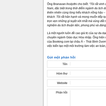
Ông Branavan Aruljothi cho biết:
“Tôi rất vinh
Nam, đặc biệt trong thời điểm ngành du lịch 
thiên nhiên cùng lòng hiếu khách nồng hậu –
khách. Tôi rất hân hạnh và mong muốn tiếp tục
trọn vẹn những gì tuyệt vời nhất mà vùng đất
nghiệm du lịch thuận tiện, phong phú và đáng
Là một người luôn đề cao giá trị của sự đa 
chuyên ngành Giáo dục Hòa nhập. Ông hiện cũ
của Booking.com tại châu Á – Thái Bình Dươn
việc kiến tạo một môi trường làm việc an toàn
Gửi một phản hồi
Tên
Hòm thư
Website
Phản hồi