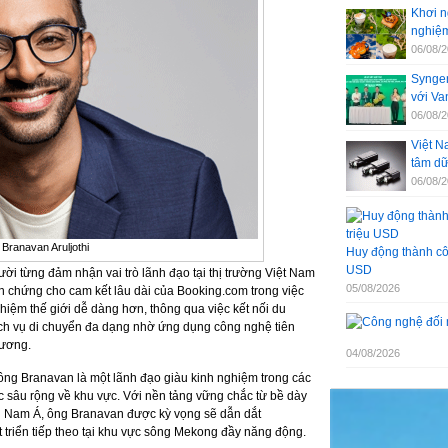
Khơi n
nghiệm
06/08/
Syngen
với V
06/08/
Việt N
tâm dữ
06/08/
Branavan Aruljothi
Huy động thành côn
USD
i từng đảm nhận vai trò lãnh đạo tại thị trường Việt Nam
05/08/2026
h chứng cho cam kết lâu dài của Booking.com trong việc
hiệm thế giới dễ dàng hơn, thông qua việc kết nối du
dịch vụ di chuyển đa dạng nhờ ứng dụng công nghệ tiên
hương.
04/08/2026
ông Branavan là một lãnh đạo giàu kinh nghiệm trong các
c sâu rộng về khu vực. Với nền tảng vững chắc từ bề dày
g Nam Á, ông Branavan được kỳ vọng sẽ dẫn dắt
 triển tiếp theo tại khu vực sông Mekong đầy năng động.