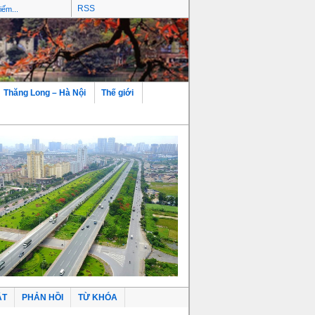
RSS
Thăng Long – Hà Nội
Thế giới
ẬT
PHẢN HỒI
TỪ KHÓA